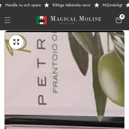
Handla nu och spara
Riktiga italienska varor
Miljövänligt
GÅ
VIDARE
0
0
artik
TILL
INNEHÅLL
Öppna
GÅ
media
VIDARE
Mediagalleri
1
TILL
i
PRODUKTINFORMATION
gallerivyn